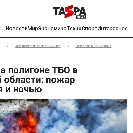
Новости
Мир
Экономика
Техно
Спорт
Интересное
Все новости taspanews.kz
Новости Казахстана
а полигоне ТБО в
 области: пожар
 и ночью