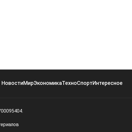
Новости
Мир
Экономика
Техно
Спорт
Интересное
Y00095404.
териалов