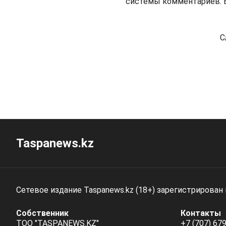
системы комментариев. В
С
Taspanews.kz
Сетевое издание Taspanews.kz (18+) зарегистрирован
Собственник
Контакты
ТОО "TASPANEWS.KZ"
+7 (707) 679