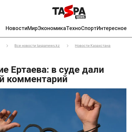
Новости
Мир
Экономика
Техно
Спорт
Интересное
Все новости taspanews.kz
Новости Казахстана
е Ертаева: в суде дали
й комментарий