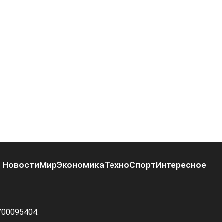
Новости
Мир
Экономика
Техно
Спорт
Интересное
Y00095404.