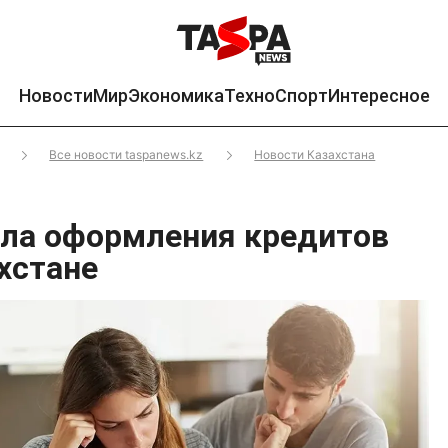
Новости
Мир
Экономика
Техно
Спорт
Интересное
Все новости taspanews.kz
Новости Казахстана
ла оформления кредитов
хстане