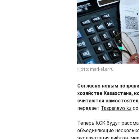
Фото: mari-el.er.ru
Согласно новым поправ
хозяйстве Казахстана, 
считаются самостоятел
передает
Taspanews.kz
со
Теперь КСК будут рассма
объединяющие несколько 
эксплуатация лифтов, ме