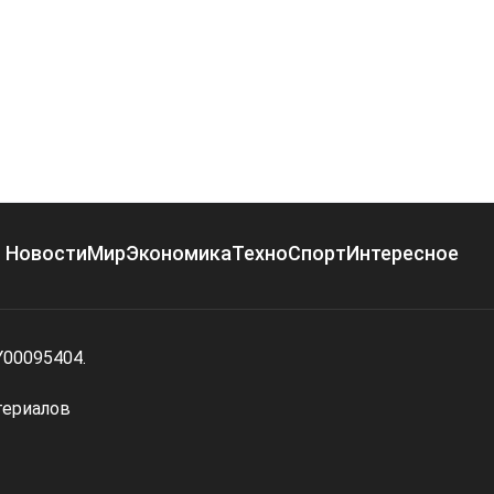
Новости
Мир
Экономика
Техно
Спорт
Интересное
Y00095404.
териалов