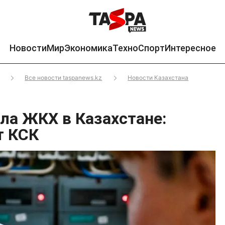
Новости
Мир
Экономика
Техно
Спорт
Интересное
Все новости taspanews.kz
Новости Казахстана
ла ЖКХ в Казахстане:
т КСК