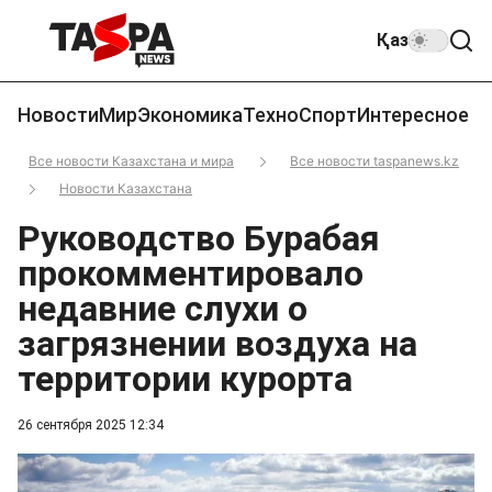
Қаз
Новости
Мир
Экономика
Техно
Спорт
Интересное
Все новости Казахстана и мира
Все новости taspanews.kz
Новости Казахстана
Руководство Бурабая
прокомментировало
недавние слухи о
загрязнении воздуха на
территории курорта
26 сентября 2025 12:34