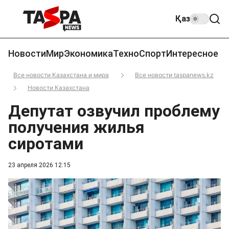
Қаз
Новости
Мир
Экономика
Техно
Спорт
Интересное
Все новости Казахстана и мира
Все новости taspanews.kz
Новости Казахстана
Депутат озвучил проблему
получения жилья
сиротами
23 апреля 2026 12:15