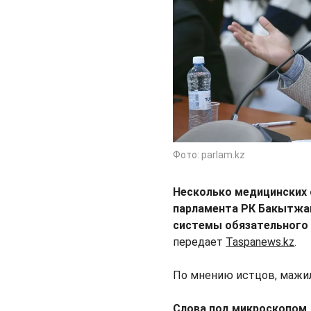
Фото: parlam.kz
Несколько медицинских 
парламента РК Бакытжана
системы обязательного 
передает
Taspanews.kz
.
По мнению истцов, мажи
Слова под микроскопом