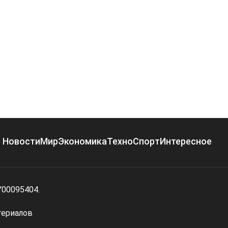
Новости
Мир
Экономика
Техно
Спорт
Интересное
Y00095404.
териалов