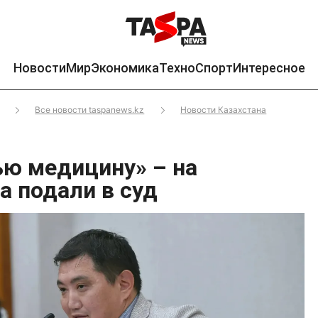
Новости
Мир
Экономика
Техно
Спорт
Интересное
Все новости taspanews.kz
Новости Казахстана
ью медицину» – на
 подали в суд