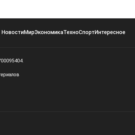
Новости
Мир
Экономика
Техно
Спорт
Интересное
Y00095404.
териалов