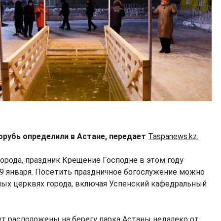
орубь определили в Астане, передает
Taspanews.kz.
города, праздник Крещение Господне в этом году
 19 января. Посетить праздничное богослужение можно
ных церквях города, включая Успенский кафедральный
т расположены на берегу парка Астаны недалеко от