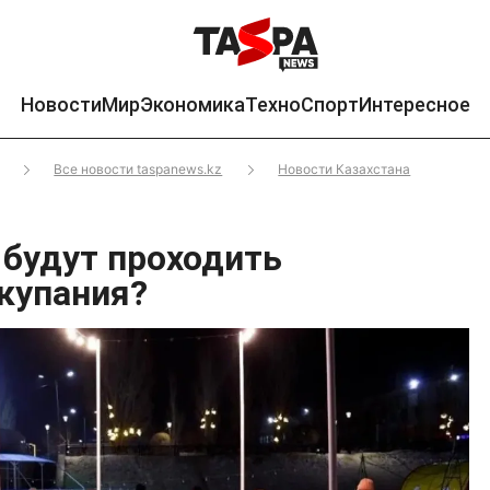
Новости
Мир
Экономика
Техно
Спорт
Интересное
Все новости taspanews.kz
Новости Казахстана
 будут проходить
купания?