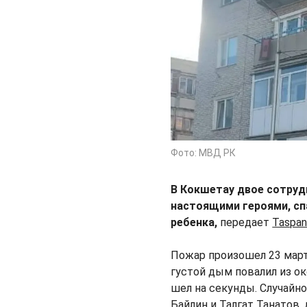
Фото: МВД РК
В Кокшетау двое сотруд
настоящими героями, сп
ребенка,
передает
Taspan
Пожар произошел 23 мар
густой дым повалил из ок
шел на секунды. Случайн
Байлин и Талгат Танатов,