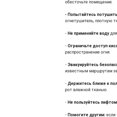
обесточьте помещение.
- Попытайтесь потушит
огнетушитель, плотную тк
-
Не применяйте воду
дл
-
Ограничьте доступ кис
распространение огня.
-
Эвакуируйтесь безопа
известным маршрутам эв
-
Держитесь ближе к пол
рот влажной тканью.
-
Не пользуйтесь лифто
-
Помогите другим:
если 