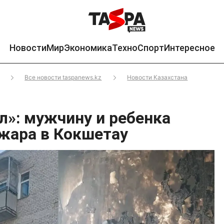
Новости
Мир
Экономика
Техно
Спорт
Интересное
Все новости taspanews.kz
Новости Казахстана
л»: мужчину и ребенка
ожара в Кокшетау