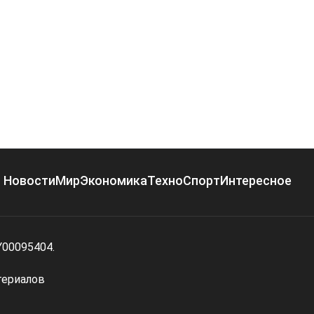
Новости
Мир
Экономика
Техно
Спорт
Интересное
Y00095404.
териалов