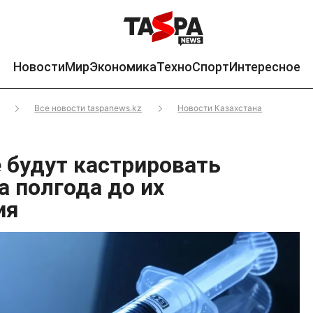
Новости
Мир
Экономика
Техно
Спорт
Интересное
Все новости taspanews.kz
Новости Казахстана
е будут кастрировать
а полгода до их
ия