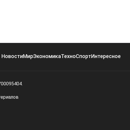
Новости
Мир
Экономика
Техно
Спорт
Интересное
Y00095404.
териалов