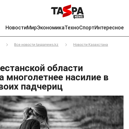
Новости
Мир
Экономика
Техно
Спорт
Интересное
Все новости taspanews.kz
Новости Казахстана
естанской области
а многолетнее насилие в
воих падчериц