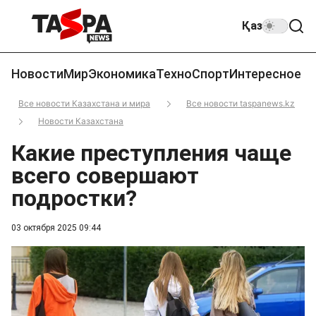
Қаз
Новости
Мир
Экономика
Техно
Спорт
Интересное
Все новости Казахстана и мира
Все новости taspanews.kz
Новости Казахстана
Какие преступления чаще
всего совершают
подростки?
03 октября 2025 09:44