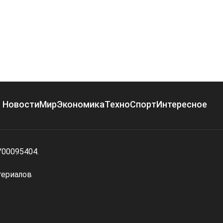
Новости
Мир
Экономика
Техно
Спорт
Интересное
Y00095404.
териалов