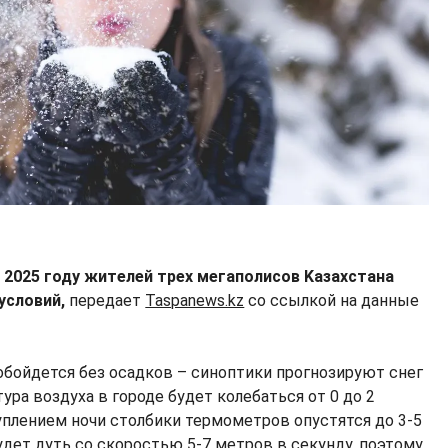
 2025 году жителей трех мегаполисов Kазахстана
условий,
передает
Taspanews.kz
со ссылкой на данные
обойдется без осадков – синоптики прогнозируют снег
ра воздуха в городе будет колебаться от 0 до 2
туплением ночи столбики термометров опустятся до 3-5
удет дуть со скоростью 5-7 метров в секунду, поэтому