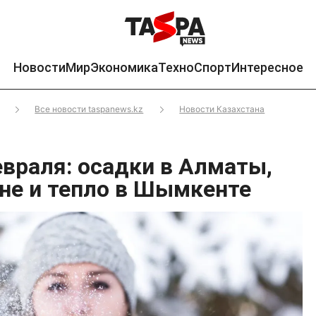
Новости
Мир
Экономика
Техно
Спорт
Интересное
Все новости taspanews.kz
Новости Казахстана
евраля: осадки в Алматы,
ане и тепло в Шымкенте