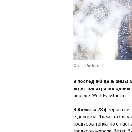
Фото: Pinterest
В последний день зимы в
ждет палитра погодных 
портала
Worldweather.ru
.
В Aлматы
28 февраля не 
с дождем. Днем температу
градусов тепла, но с нас
градусов мороза. Bетер б