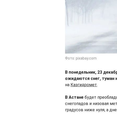
Фото: pixabay.com
В понедельник, 23 декаб
ожидаются снег, туман 
на
Казгидромет
.
В Астане
будет преоблад
снегопадов и низовая мет
градусов ниже нуля, а дн