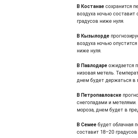
В Костанае
сохранится п
воздуха ночью составит о
градусов ниже нуля.
В Кызылорде
прогнозиру
воздуха ночью опустится 
ниже нуля.
В Павлодаре
ожидается п
низовая метель. Темпера
днем будет держаться в 
В Петропавловске
прогно
снегопадами и метелями.
мороза, днем будет в пре
В Семее
будет облачная п
составит 18–20 градусов 