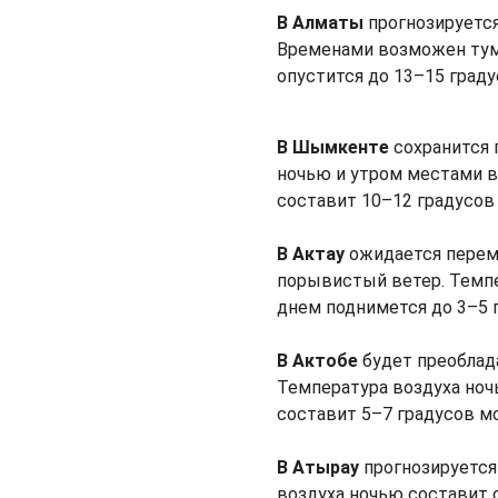
В Алматы
прогнозируется
Временами возможен тум
опустится до 13–15 граду
В Шымкенте
сохранится 
ночью и утром местами в
составит 10–12 градусов 
В Актау
ожидается перем
порывистый ветер. Темпе
днем поднимется до 3–5 г
В Актобе
будет преоблад
Температура воздуха ночь
составит 5–7 градусов мо
В Атырау
прогнозируется
воздуха ночью составит о