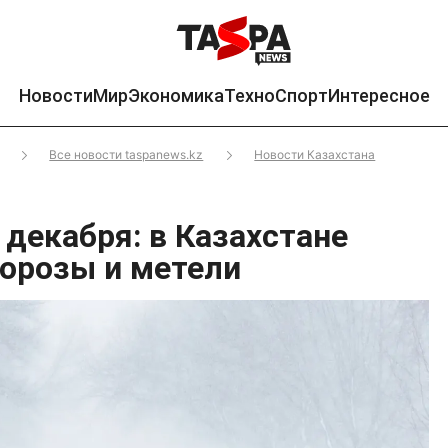
Новости
Мир
Экономика
Техно
Спорт
Интересное
Все новости taspanews.kz
Новости Казахстана
 декабря: в Казахстане
орозы и метели