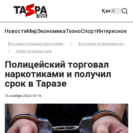
Қаз
Новости
Мир
Экономика
Техно
Спорт
Интересное
Все новости Казахстана и мира
Все новости taspanews.kz
Новости Казахстана
Полицейский торговал
наркотиками и получил
срок в Таразе
16 ноября 2024 10:16