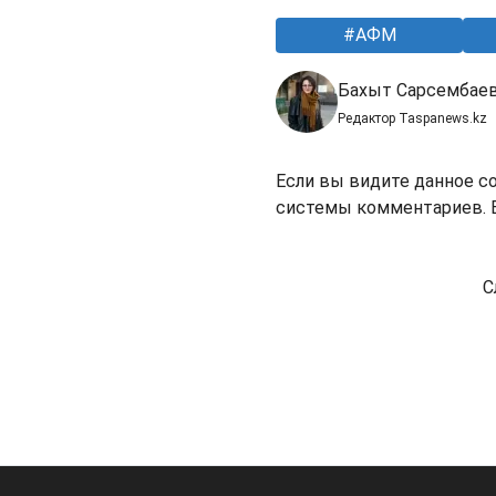
АФМ
Бахыт Сарсембае
Редактор Taspanews.kz
Если вы видите данное с
системы комментариев. В
С