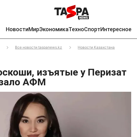
Новости
Мир
Экономика
Техно
Спорт
Интересное
Все новости taspanews.kz
Новости Казахстана
скоши, изъятые у Перизат
азало АФМ