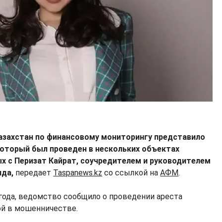
азахстан по финансовому мониторингу представило
который был проведен в нескольких объектах
х с Перизат Кайрат, соучредителем и руководителем
нда,
передает
Taspanews.kz
со ссылкой на
АФМ
.
 года, ведомство сообщило о проведении ареста
й в мошенничестве.