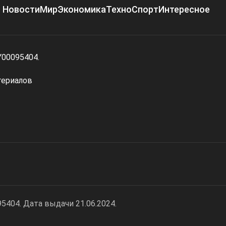
Новости
Мир
Экономика
Техно
Спорт
Интересное
Y00095404.
териалов
404. Дата выдачи 21.06.2024.