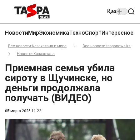
Қаз
Новости
Мир
Экономика
Техно
Спорт
Интересное
Все новости Казахстана и мира
Все новости taspanews.kz
Новости Казахстана
Приемная семья убила
сироту в Щучинске, но
деньги продолжала
получать (ВИДЕО)
05 марта 2025 11:22