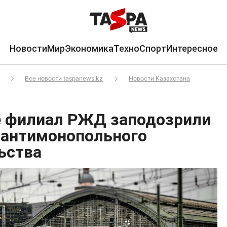
Новости
Мир
Экономика
Техно
Спорт
Интересное
Все новости taspanews.kz
Новости Казахстана
е филиал РЖД заподозрили
 антимонопольного
ьства