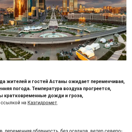
года жителей и гостей Aстаны ожидает переменчивая,
енняя погода. Температура воздуха прогреется,
ы кратковременные дожди и гроза,
 ссылкой на
Казгидромет
.
в, переменная облачность, без осадков, ветер северо-