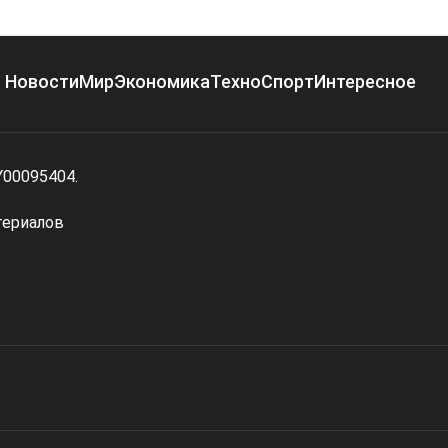
Новости
Мир
Экономика
Техно
Спорт
Интересное
Y00095404.
териалов