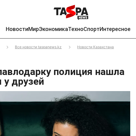
Новости
Мир
Экономика
Техно
Спорт
Интересное
Все новости taspanews.kz
Новости Казахстана
авлодарку полиция нашла
 у друзей