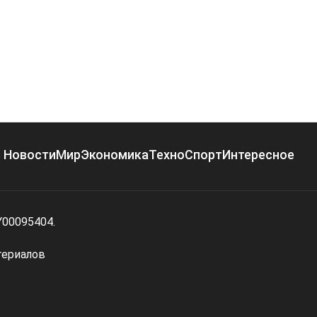
Новости
Мир
Экономика
Техно
Спорт
Интересное
Y00095404.
териалов