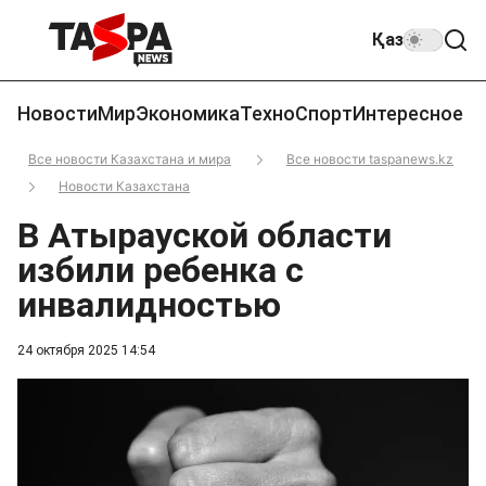
Қаз
Новости
Мир
Экономика
Техно
Спорт
Интересное
Все новости Казахстана и мира
Все новости taspanews.kz
Новости Казахстана
В Атырауской области
избили ребенка с
инвалидностью
24 октября 2025 14:54