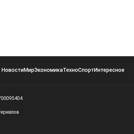
Новости
Мир
Экономика
Техно
Спорт
Интересное
Y00095404.
териалов