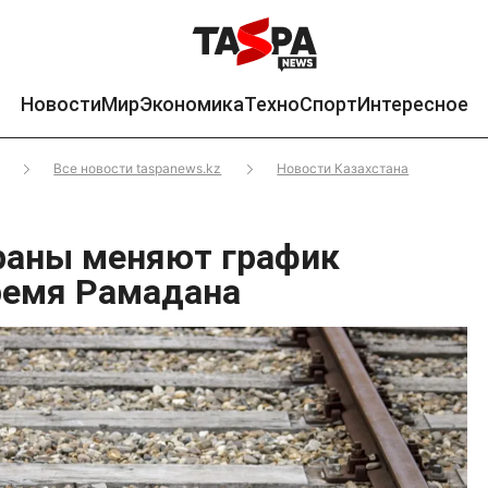
Новости
Мир
Экономика
Техно
Спорт
Интересное
Все новости taspanews.kz
Новости Казахстана
раны меняют график
ремя Рамадана