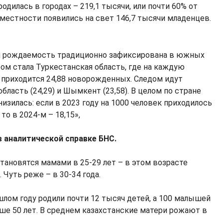
дилась в городах – 219,1 тысячи, или почти 60% от
 местности появились на свет 146,7 тысячи младенцев.
я рождаемость традиционно зафиксирована в южных
ром стала Туркестанская область, где на каждую
 приходится 24,88 новорожденных. Следом идут
бласть (24,29) и Шымкент (23,58). В целом по стране
изилась: если в 2023 году на 1000 человек приходилось
 то в 2024-м – 18,15»,
 аналитической справке БНС.
тановятся мамами в 25-29 лет – в этом возрасте
 Чуть реже – в 30-34 года.
шлом году родили почти 12 тысяч детей, а 100 малышей
ше 50 лет. В среднем казахстанские матери рожают в