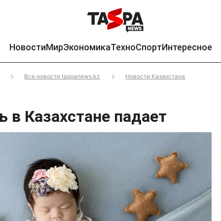
Новости
Мир
Экономика
Техно
Спорт
Интересное
Все новости taspanews.kz
Новости Казахстана
 в Казахстане падает