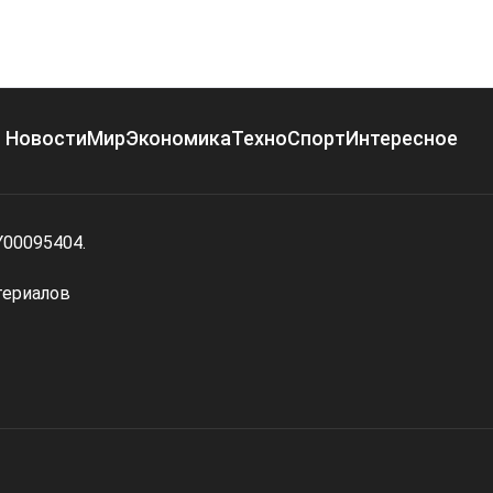
Новости
Мир
Экономика
Техно
Спорт
Интересное
Y00095404.
териалов