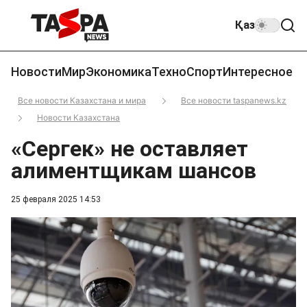
Қаз
Новости
Мир
Экономика
Техно
Спорт
Интересное
Все новости Казахстана и мира
Все новости taspanews.kz
Новости Казахстана
«Сергек» не оставляет
алиментщикам шансов
25 февраля 2025 14:53