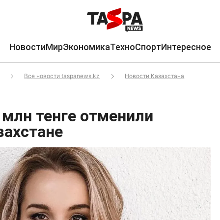
Новости
Мир
Экономика
Техно
Спорт
Интересное
Все новости taspanews.kz
Новости Казахстана
 млн тенге отменили
захстане