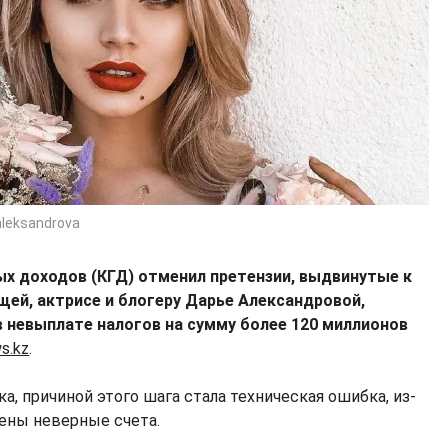
aleksandrova
х доходов (КГД) отменил претензии, выдвинутые к
щей, актрисе и блогеру Дарье Александровой,
в невыплате налогов на сумму более 120 миллионов
s.kz
.
а, причиной этого шага стала техническая ошибка, из-
ены неверные счета.