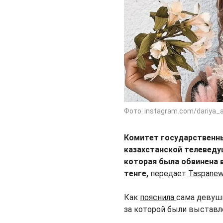
Фото: instagram.com/dariya_
Комитет государственны
казахстанской телеведу
которая была обвинена 
тенге,
передает
Taspanew
Как
пояснила
сама девушк
за которой были выставл