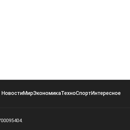
Новости
Мир
Экономика
Техно
Спорт
Интересное
Y00095404.