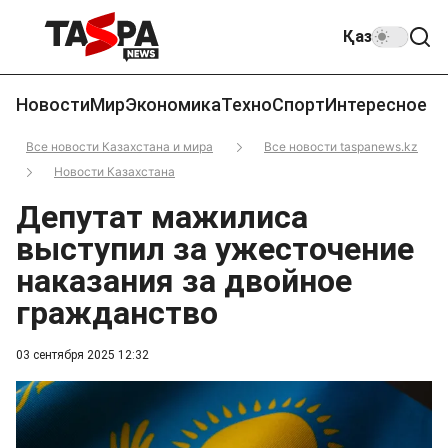
Қаз
Новости
Мир
Экономика
Техно
Спорт
Интересное
Все новости Казахстана и мира
Все новости taspanews.kz
Новости Казахстана
Депутат мажилиса
выступил за ужесточение
наказания за двойное
гражданство
03 сентября 2025 12:32