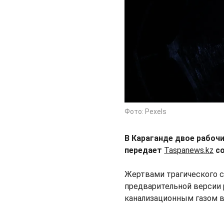
Фото: Pexels
В Караганде двое рабочи
передает
Taspanews.kz
со
Жертвами трагического сл
предварительной версии
канализационным газом в