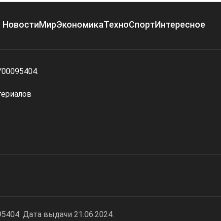
Новости
Мир
Экономика
Техно
Спорт
Интересное
Y00095404.
териалов
404. Дата выдачи 21.06.2024.