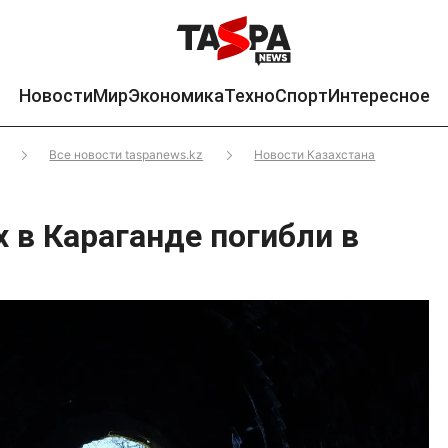
Новости
Мир
Экономика
Техно
Спорт
Интересное
Все новости taspanews.kz
Новости Казахстана
 в Караганде погибли в