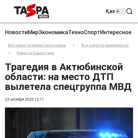
Қаз
Новости
Мир
Экономика
Техно
Спорт
Интересное
Все новости Казахстана и мира
Все новости taspanews.kz
Новости Казахстана
Трагедия в Актюбинской
области: на место ДТП
вылетела спецгруппа МВД
23 октября 2025 12:11