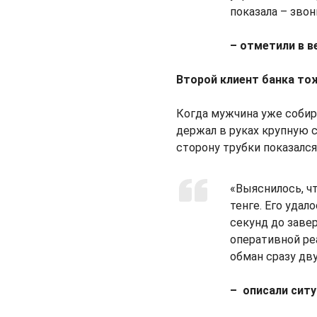
показала – звон
– отметили в в
Второй клиент банка то
Когда мужчина уже собира
держал в руках крупную с
сторону трубки показалс
«Выяснилось, ч
тенге. Его удал
секунд до заве
оперативной ре
обман сразу дв
– описали сит