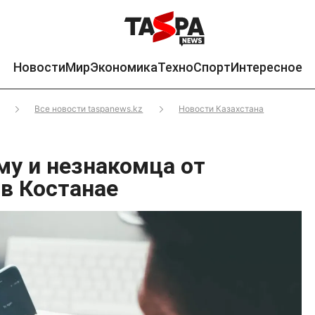
Новости
Мир
Экономика
Техно
Спорт
Интересное
Все новости taspanews.kz
Новости Казахстана
му и незнакомца от
в Костанае