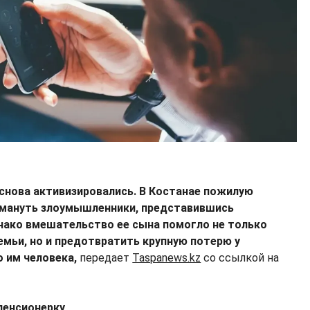
нова активизировались. В Костанае пожилую
мануть злоумышленники, представившись
нако вмешательство ее сына помогло не только
емьи, но и предотвратить крупную потерю у
 им человека,
передает
Taspanews.kz
со ссылкой на
пенсионерку