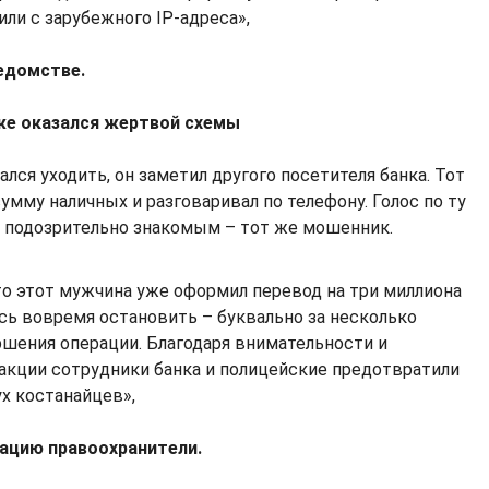
или с зарубежного IP-адреса»,
едомстве.
же оказался жертвой схемы
лся уходить, он заметил другого посетителя банка. Тот
умму наличных и разговаривал по телефону. Голос по ту
я подозрительно знакомым – тот же мошенник.
то этот мужчина уже оформил перевод на три миллиона
ось вовремя остановить – буквально за несколько
ршения операции. Благодаря внимательности и
акции сотрудники банка и полицейские предотвратили
ух костанайцев»,
уацию правоохранители.