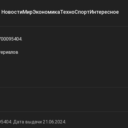
Новости
Мир
Экономика
Техно
Спорт
Интересное
Y00095404.
териалов
404. Дата выдачи 21.06.2024.