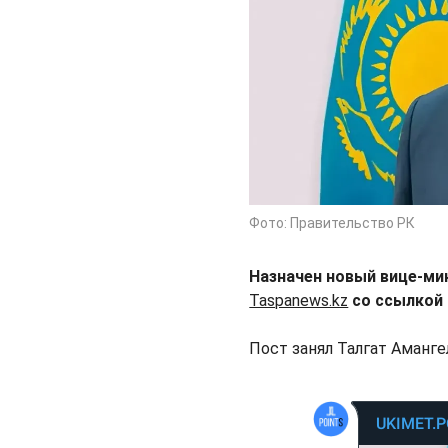
Фото: Правительство РК
Назначен новый вице-мин
Taspanews.kz
со ссылкой
Пост занял Талгат Аманг