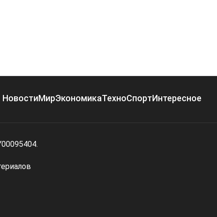
Новости
Мир
Экономика
Техно
Спорт
Интересное
Y00095404.
териалов