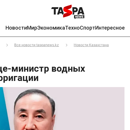
Новости
Мир
Экономика
Техно
Спорт
Интересное
Все новости taspanews.kz
Новости Казахстана
це-министр водных
ирригации