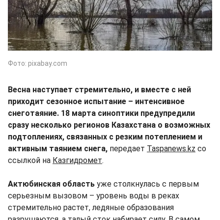
Фото: pixabay.com
Весна наступает стремительно, и вместе с ней
приходит сезонное испытание – интенсивное
снеготаяние. 18 марта синоптики предупредили
сразу несколько регионов Казахстана о возможных
подтоплениях, связанных с резким потеплением и
активным таянием снега,
передает
Taspanews.kz
со
ссылкой на
Казгидромет
.
Актюбинская область
уже столкнулась с первым
серьезным вызовом – уровень воды в реках
стремительно растет, ледяные образования
разрушаются, а талый сток набирает силу. В самом