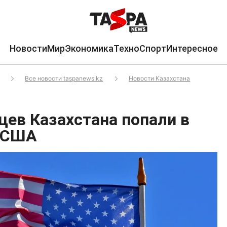
Новости
Мир
Экономика
Техно
Спорт
Интересное
Все новости taspanews.kz
Новости Казахстана
цев Казахстана попали в
г США