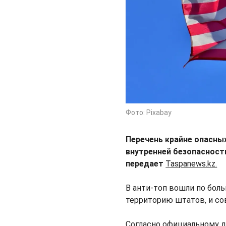
Фото: Pixabay
Перечень крайне опасн
внутренней безопасности
передает
Taspanews.kz.
В анти-топ вошли по бол
территорию штатов, и со
Согласно официальному д