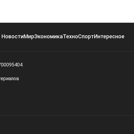
Новости
Мир
Экономика
Техно
Спорт
Интересное
Y00095404.
териалов