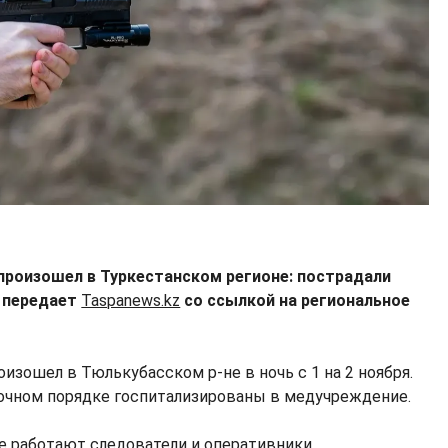
роизошел в Туркестанском регионе: пострадали
, передает
Taspanews.kz
со ссылкой на региональное
изошел в Тюлькубасском р-не в ночь с 1 на 2 ноября.
очном порядке госпитализированы в медучреждение.
е работают следователи и оперативники.