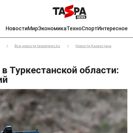
Новости
Мир
Экономика
Техно
Спорт
Интересное
Все новости taspanews.kz
Новости Казахстана
 в Туркестанской области:
ий