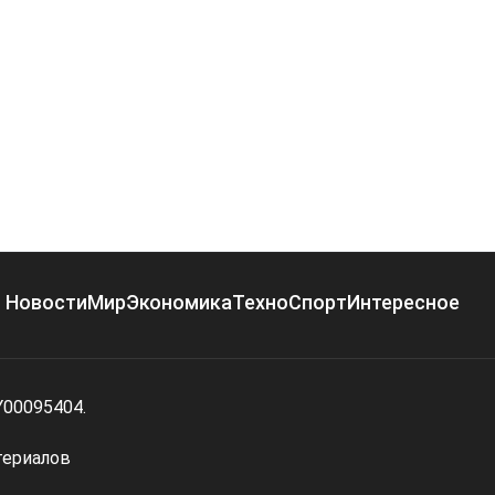
Новости
Мир
Экономика
Техно
Спорт
Интересное
Y00095404.
териалов