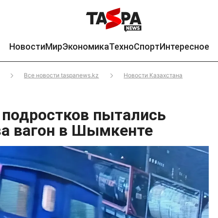
Новости
Мир
Экономика
Техно
Спорт
Интересное
Все новости taspanews.kz
Новости Казахстана
 подростков пытались
за вагон в Шымкенте