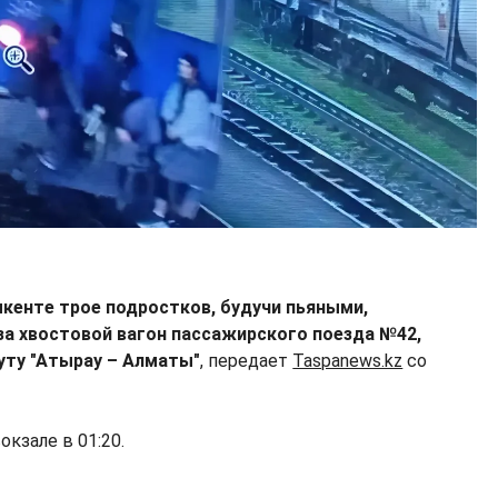
мкенте трое подростков, будучи пьяными,
за хвостовой вагон пассажирского поезда №42,
ту "Атырау – Алматы"
, передает
Taspanews.kz
со
кзале в 01:20.