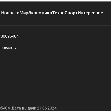
Новости
Мир
Экономика
Техно
Спорт
Интересное
Y00095404.
териалов
404. Дата выдачи 21.06.2024.