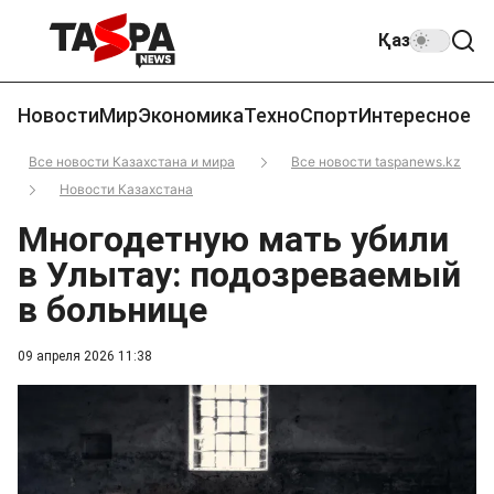
Қаз
Новости
Мир
Экономика
Техно
Спорт
Интересное
Все новости Казахстана и мира
Все новости taspanews.kz
Новости Казахстана
Многодетную мать убили
в Улытау: подозреваемый
в больнице
09 апреля 2026 11:38