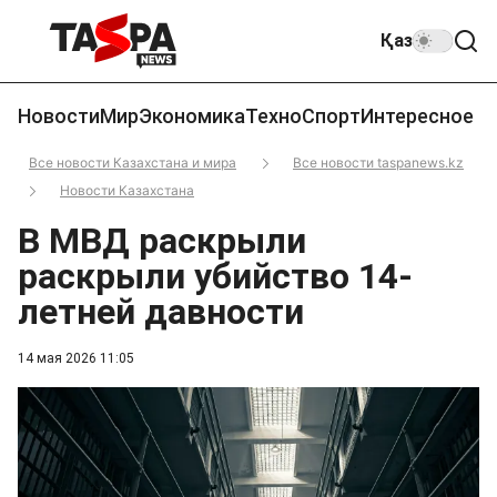
Қаз
Новости
Мир
Экономика
Техно
Спорт
Интересное
Все новости Казахстана и мира
Все новости taspanews.kz
Новости Казахстана
В МВД раскрыли
раскрыли убийство 14-
летней давности
14 мая 2026 11:05