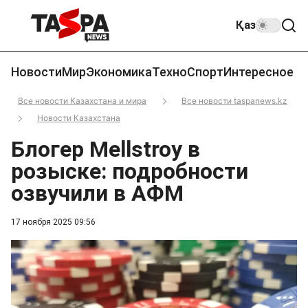
Қаз
Новости
Мир
Экономика
Техно
Спорт
Интересное
Все новости Казахстана и мира
Все новости taspanews.kz
Новости Казахстана
Блогер Mellstroy в
розыске: подробности
озвучили в АФМ
17 ноября 2025 09:56