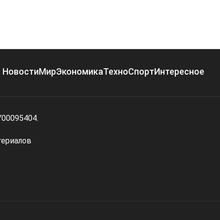
Новости
Мир
Экономика
Техно
Спорт
Интересное
Y00095404.
териалов