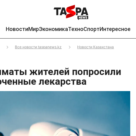
Новости
Мир
Экономика
Техно
Спорт
Интересное
Все новости taspanews.kz
Новости Казахстана
лматы жителей попросили
оченные лекарства