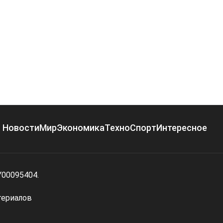
Новости
Мир
Экономика
Техно
Спорт
Интересное
Y00095404.
териалов