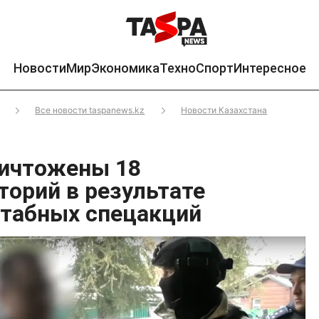
Новости
Мир
Экономика
Техно
Спорт
Интересное
Все новости taspanews.kz
Новости Казахстана
ичтожены 18
торий в результате
табных спецакций