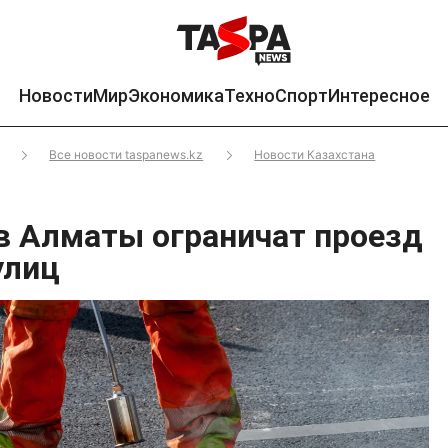
Новости
Мир
Экономика
Техно
Спорт
Интересное
Все новости taspanews.kz
Новости Казахстана
 в Алматы ограничат проезд
улиц