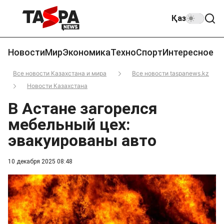
Қаз
Новости
Мир
Экономика
Техно
Спорт
Интересное
Все новости Казахстана и мира
Все новости taspanews.kz
Новости Казахстана
В Астане загорелся
мебельный цех:
эвакуированы авто
10 декабря 2025 08:48