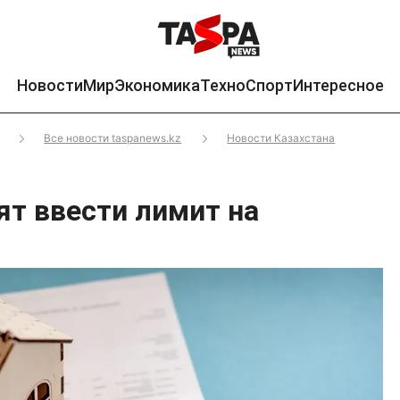
Новости
Мир
Экономика
Техно
Спорт
Интересное
Все новости taspanews.kz
Новости Казахстана
ят ввести лимит на