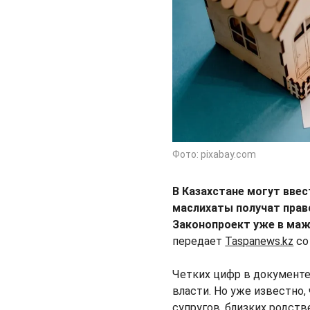
Фото: pixabay.com
В Казахстане могут ввес
маслихаты получат прав
Законопроект уже в мажи
передает
Taspanews.kz
со
Четких цифр в документ
власти. Но уже известно,
супругов, близких родств