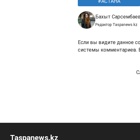
АСТАНА
Бахыт Сарсембае
Редактор Taspanews.kz
Если вы видите данное с
системы комментариев. В
С
Taspanews.kz