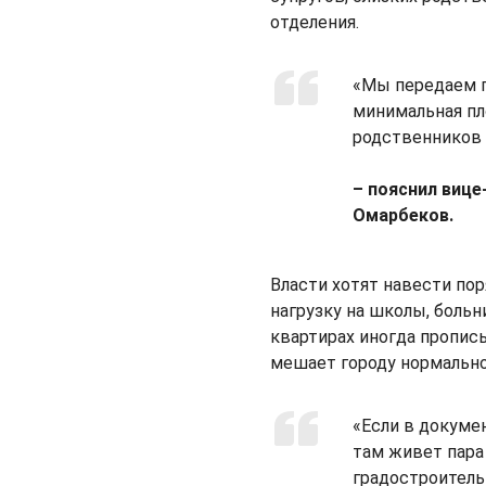
отделения.
«Мы передаем п
минимальная пл
родственников 
– пояснил виц
Омарбеков.
Власти хотят навести по
нагрузку на школы, боль
квартирах иногда пропис
мешает городу нормально
«Если в докумен
там живет пара
градостроитель