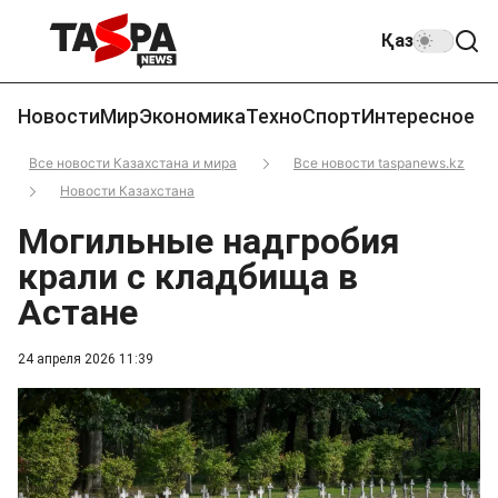
Қаз
Новости
Мир
Экономика
Техно
Спорт
Интересное
Все новости Казахстана и мира
Все новости taspanews.kz
Новости Казахстана
Могильные надгробия
крали с кладбища в
Астане
24 апреля 2026 11:39