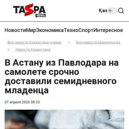
Қаз
Новости
Мир
Экономика
Техно
Спорт
Интересное
Все новости Казахстана и мира
Все новости taspanews.kz
Новости Казахстана
В Астану из Павлодара на
самолете срочно
доставили семидневного
младенца
07 апреля 2026 08:33