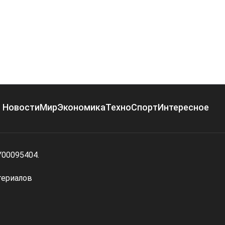
Новости
Мир
Экономика
Техно
Спорт
Интересное
Y00095404.
териалов