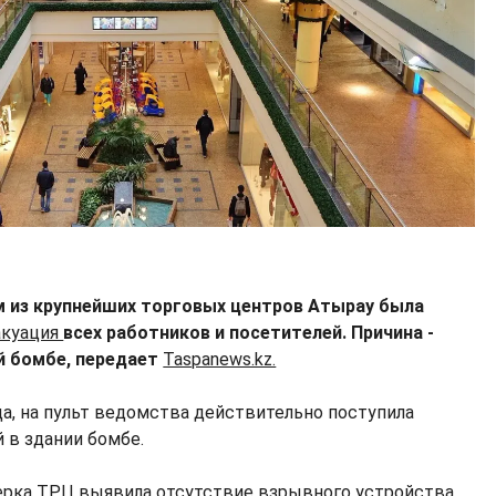
ом из крупнейших торговых центров Атырау была
акуация
всех работников и посетителей. Причина -
й бомбе, передает
Taspanews.kz.
да, на пульт ведомства действительно поступила
 в здании бомбе.
рка ТРЦ выявила отсутствие взрывного устройства.