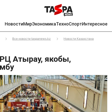
Новости
Мир
Экономика
Техно
Спорт
Интересное
Все новости taspanews.kz
Новости Казахстана
ТРЦ Атырау, якобы,
омбу