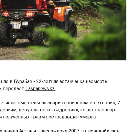
ло в Бурабае - 22-летняя астанчанка насмерть
е, передает
Taspanews.kz.
егиона, смертельная авария произошла во вторник, 7
ениям, девушка вела квадроцикл, когда траснпорт
и полученных травм пострадавшая умерла.
льница Астаны - пассажирке 2007 г.р. понадобилась