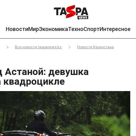
Новости
Мир
Экономика
Техно
Спорт
Интересное
Все новости taspanews.kz
Новости Казахстана
д Астаной: девушка
а квадроцикле