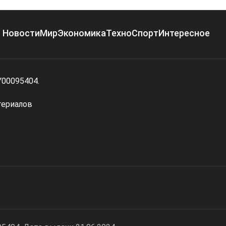
Новости
Мир
Экономика
Техно
Спорт
Интересное
Y00095404.
териалов