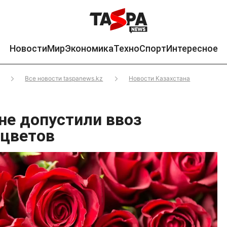
Новости
Мир
Экономика
Техно
Спорт
Интересное
Все новости taspanews.kz
Новости Казахстана
не допустили ввоз
цветов