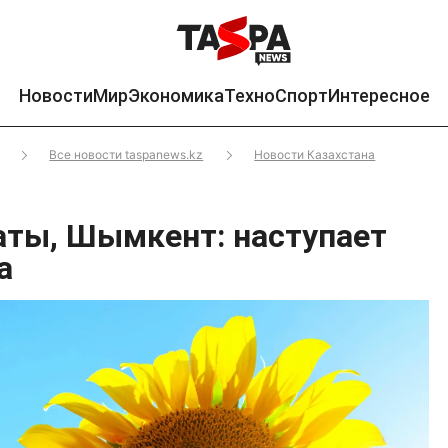
Новости
Мир
Экономика
Техно
Спорт
Интересное
Все новости taspanews.kz
Новости Казахстана
аты, Шымкент: наступает
а