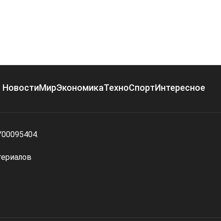
Новости
Мир
Экономика
Техно
Спорт
Интересное
Y00095404.
териалов