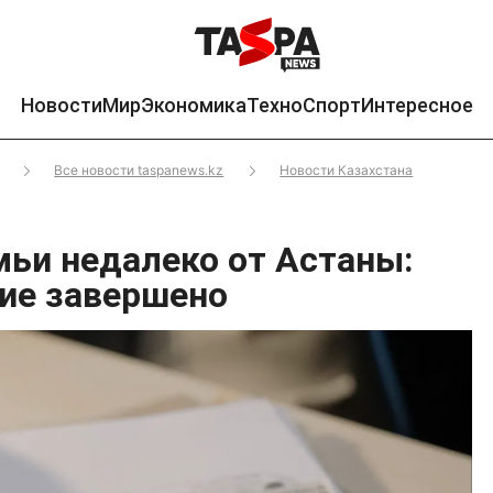
Новости
Мир
Экономика
Техно
Спорт
Интересное
Все новости taspanews.kz
Новости Казахстана
мьи недалеко от Астаны:
ие завершено