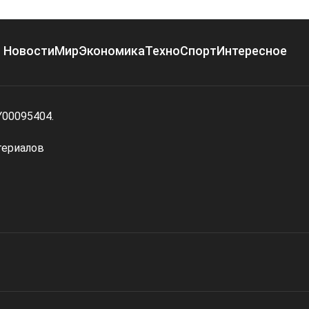
Новости
Мир
Экономика
Техно
Спорт
Интересное
Y00095404.
териалов