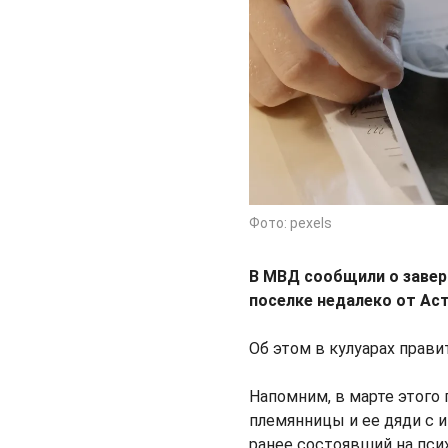
Фото: pexels
В МВД сообщили о завер
поселке недалеко от Ас
Об этом в кулуарах прав
Напомним, в марте этого
племянницы и ее дяди с 
ранее состоявший на пс