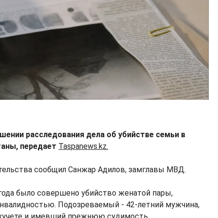
шении расследования дела об убийстве семьи в
таны, передает
Taspanews.kz.
ительства сообщил Санжар Адилов, замглавы МВД.
 года было совершено убийство женатой пары,
инвалидностью. Подозреваемый - 42-летний мужчина,
ихучете и имевший прежнюю судимость.