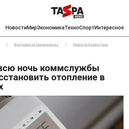
Новости
Мир
Экономика
Техно
Спорт
Интересное
Все новости taspanews.kz
Новости Казахстана
 всю ночь коммслужбы
сстановить отопление в
х